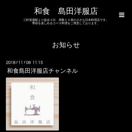
和食 島田洋服店
三軒茶屋駅より徒歩３分 席数１０席の小さな日本料理店です。
季節を楽しめるコース料理をご用意しております。
お知らせ
2018
/
11
/
08 11:15
和食島田洋服店チャンネル