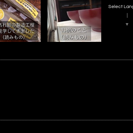
Select La
▼