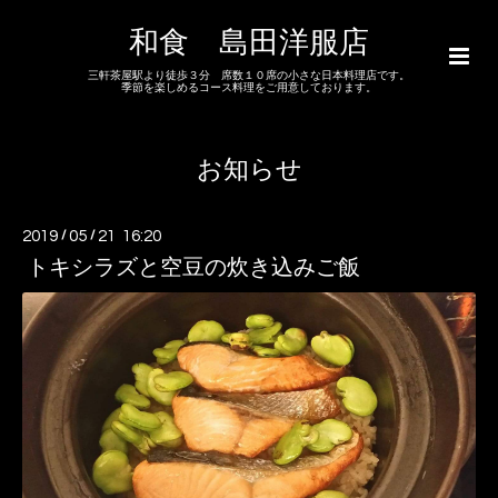
和食 島田洋服店
三軒茶屋駅より徒歩３分 席数１０席の小さな日本料理店です。
季節を楽しめるコース料理をご用意しております。
お知らせ
2019
/
05
/
21 16:20
トキシラズと空豆の炊き込みご飯