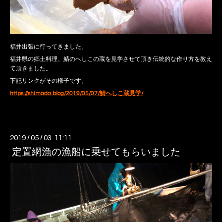
福井出張に行ってきました。
福井県の郷土料理、鯖のへしこの蔵を見学させて頂き伝統的な作り方を教え
て頂きました。
下記リンクがその様子です。
https://shimada.blog/2019/05/07/鯖へしこ蔵見学/
2019
/
05
/
03 11:11
定置網漁の漁船に乗せてもらいました