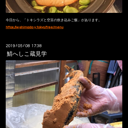
今日から、「トキシラズと空豆の炊き込みご飯」があります。
https://w-shimada-y.tokyo/free/menu
2019
/
05
/
08 17:38
鯖へしこ蔵見学