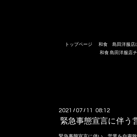
トップページ
和食 島田洋服店
和食 島田洋服店チ
2021
07
11 08:12
/
/
緊急事態宣言に伴う
緊急事態宣言に伴い、営業を自粛致