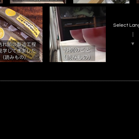
Select La
▼