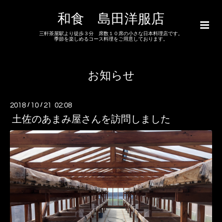
和食 島田洋服店
三軒茶屋駅より徒歩３分 席数１０席の小さな日本料理店です。
季節を楽しめるコース料理をご用意しております。
お知らせ
2018
/
10
/
21 02:08
土佐のあまみ屋さんを訪問しました