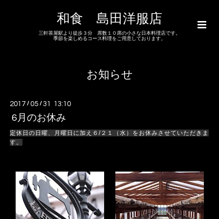
和食 島田洋服店
三軒茶屋駅より徒歩３分 席数１０席の小さな日本料理店です。
季節を楽しめるコース料理をご用意しております。
お知らせ
2017
/
05
/
31 13:10
6月のお休み
定休日の日曜、月曜日に加え６/２１（水）をお休みさせていただきま
す。