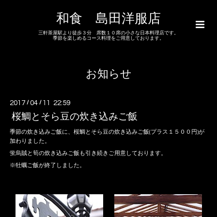
和食 島田洋服店
三軒茶屋駅より徒歩３分 席数１０席の小さな日本料理店です。
季節を楽しめるコース料理をご用意しております。
お知らせ
2017
/
04
/
11 22:59
桜鯛とそら豆の炊き込みご飯
季節の炊き込みご飯に、桜鯛とそら豆の炊き込みご飯(プラス１５００円)が
加わりました。
蛍烏賊と筍の炊き込みご飯も引き続きご用意しております。
※牡蠣ご飯が終了しました。