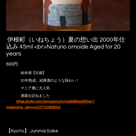
伊根町（いねちょう）夏の想い出 2000年仕
込み 45ml <br>Natuno omoide Aged for 20
years
600円
純米酒【京都】
20年熟成。紹興酒のような味わい！
マニア層に大人気
酒蔵を訪ねました
https://note.com/aimoaimo/n/nabb68ba090ec?
magazine_key=m2377c0868fc5
【Kyoto】 Junmai Sake