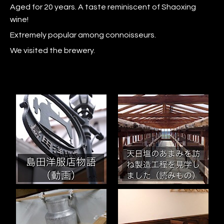
Aged for 20 years. A taste reminiscent of Shaoxing
wine!
Extremely popular among connoisseurs.
We visited the brewery.