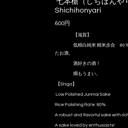
七本槍（しちほんやり
Shichihonyari
600円
【滋賀】
低精白純米 精米歩合 80％
たお酒。
酒好きの酒！
燗もうまい。
【Shiga】
Low Polished Junmai Sake
Rice Polishing Rate: 80%
A robust and flavorful sake with ric
A sake loved by enthusiasts!