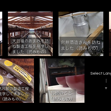
Select La
▼