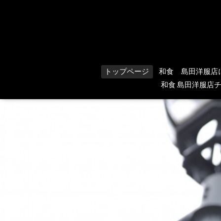
トップページ
和食 島田洋服店
和食 島田洋服店チ