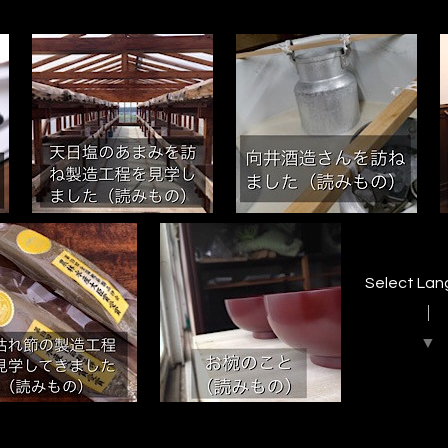
Select La
▼